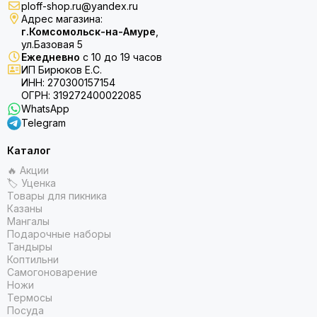
ploff-shop.ru@yandex.ru
Адрес магазина:
г.Комсомольск-на-Амуре
,
ул.Базовая 5
Ежедневно
с 10 до 19 часов
ИП Бирюков Е.С.
ИНН: 270300157154
ОГРН: 319272400022085
WhatsApp
Telegram
Каталог
🔥 Акции
🏷 Уценка
Товары для пикника
Казаны
Мангалы
Подарочные наборы
Тандыры
Коптильни
Самогоноварение
Ножи
Термосы
Посуда