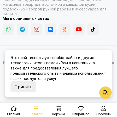
магазинов товар для восточной и кавказкой кухни,
подарочных наборов ручной работы и аксессуаров для
пикника.
Мы в социальных сетях
2026 © Казаны, мангалы, тандыры | Ploff Shop Комсомольск-на-
Этот сайт использует cookie-файлы и другие
Амуре.
Карта сайта
Информация на сайте носит ознакомительный характер и не является
технологии, чтобы помочь Вам в навигации, а
публичной офертой.
также для предоставления лучшего
пользовательского опыта и анализа использования
наших продуктов и услуг.
Принять
Главная
Каталог
Корзина
Избранное
Профиль