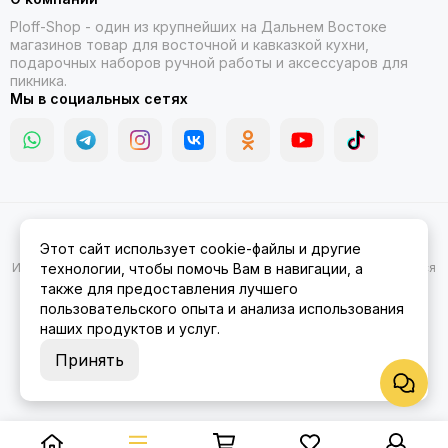
Ploff-Shop
- один из крупнейших на Дальнем Востоке
магазинов товар для восточной и кавказкой кухни,
подарочных наборов ручной работы и аксессуаров для
пикника.
Мы в социальных сетях
2026 © Казаны, мангалы, тандыры | Ploff Shop Комсомольск-на-
Этот сайт использует cookie-файлы и другие
Амуре.
Карта сайта
Информация на сайте носит ознакомительный характер и не является
технологии, чтобы помочь Вам в навигации, а
публичной офертой.
также для предоставления лучшего
пользовательского опыта и анализа использования
наших продуктов и услуг.
Принять