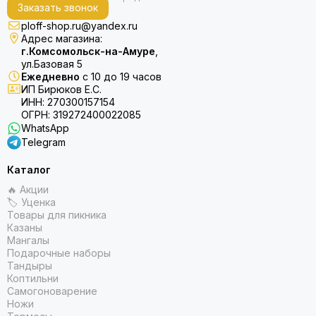
Заказать звонок
ploff-shop.ru@yandex.ru
Адрес магазина:
г.Комсомольск-на-Амуре
,
ул.Базовая 5
Ежедневно
с 10 до 19 часов
ИП Бирюков Е.С.
ИНН: 270300157154
ОГРН: 319272400022085
WhatsApp
Telegram
Каталог
🔥 Акции
🏷 Уценка
Товары для пикника
Казаны
Мангалы
Подарочные наборы
Тандыры
Коптильни
Самогоноварение
Ножи