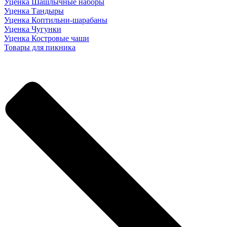
Уценка Шашлычные наборы
Уценка Тандыры
Уценка Коптильни-шарабаны
Уценка Чугунки
Уценка Костровые чаши
Товары для пикника