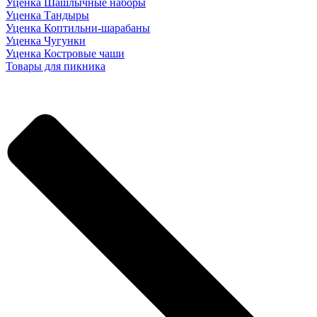
Уценка Шашлычные наборы
Уценка Тандыры
Уценка Коптильни-шарабаны
Уценка Чугунки
Уценка Костровые чаши
Товары для пикника