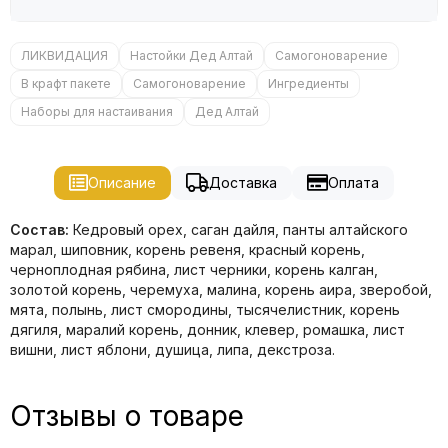
ЛИКВИДАЦИЯ
Настойки Дед Алтай
Самогоноварение
В крафт пакете
Самогоноварение
Ингредиенты
Наборы для настаивания
Дед Алтай
Описание
Доставка
Оплата
Состав:
Кедровый орех, саган дайля, панты алтайского
марал, шиповник, корень ревеня, красный корень,
черноплодная рябина, лист черники, корень калган,
золотой корень, черемуха, малина, корень аира, зверобой,
мята, полынь, лист смородины, тысячелистник, корень
дягиля, маралий корень, донник, клевер, ромашка, лист
вишни, лист яблони, душица, липа, декстроза.
Отзывы о товаре