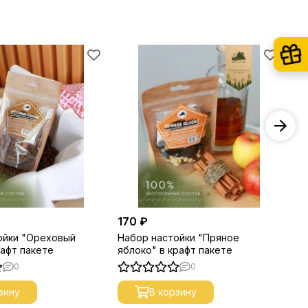
170 ₽
17
ойки "Ореховый
Набор настойки "Пряное
На
рафт пакете
яблоко" в крафт пакете
ко
0
0
зину
В корзину