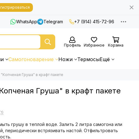
гистрироваться
WhatsApp
Telegram
+7 (914) 415-72-96
Профиль
Избранное
Корзина
ни
Самогоноварение
Ножи
Термосы
Ещё
 "Копченая Груша" в крафт пакете
Копченая Груша" в крафт пакете
1)
ыть грушу в теплой воде. Залить 2 литра самогона или
ей, периодически встрязивать настой. Отфильтровать
ость.