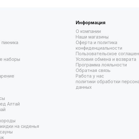
Информация
О компании
Наши магазины
 пикника
Оферта и политика
конфиденциальности
Пользовательское соглаше
е наборы
Условия обмена и возврата
Программа лояльности
Обратная связь
арение
Работа у нас
политики обработки персон
данных
сы
ед Алтай
чай
вороды
кидки на сиденья
 сауны
аж