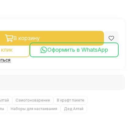
В корзину
 клик
Оформить в WhatsApp
ться
Алтай
Самогоноварение
В крафт пакете
ты
Наборы для настаивания
Дед Алтай