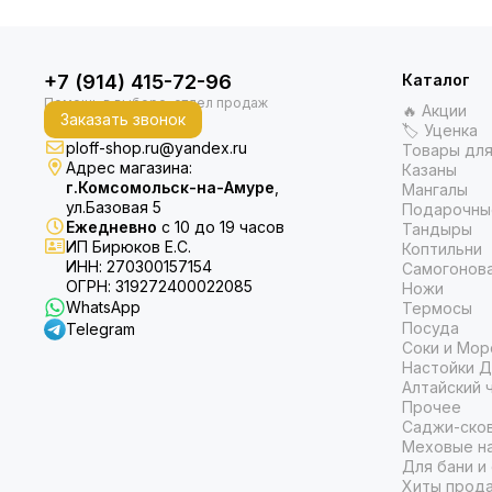
+7 (914) 415-72-96
Каталог
🔥 Акции
Заказать звонок
🏷 Уценка
ploff-shop.ru@yandex.ru
Товары для
Адрес магазина:
Казаны
г.Комсомольск-на-Амуре
,
Мангалы
ул.Базовая 5
Подарочны
Ежедневно
с 10 до 19 часов
Тандыры
ИП Бирюков Е.С.
Коптильни
ИНН: 270300157154
Самогонов
ОГРН: 319272400022085
Ножи
WhatsApp
Термосы
Посуда
Telegram
Соки и Мор
Настойки Д
Алтайский 
Прочее
Саджи-ско
Меховые на
Для бани и
Хиты прод