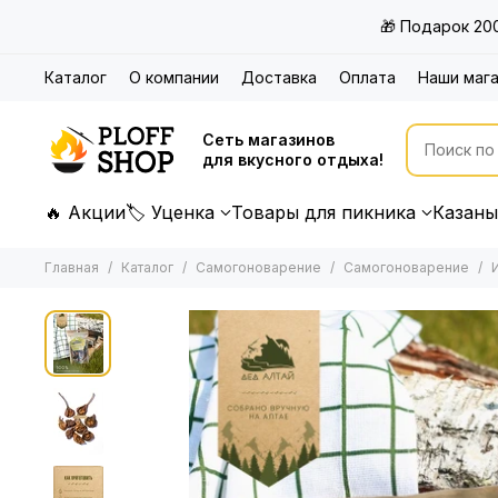
🎁 Подарок 20
Каталог
О компании
Доставка
Оплата
Наши маг
Сеть магазинов
для вкусного отдыха!
🔥 Акции
🏷 Уценка
Товары для пикника
Казаны
Главная
Каталог
Самогоноварение
Самогоноварение