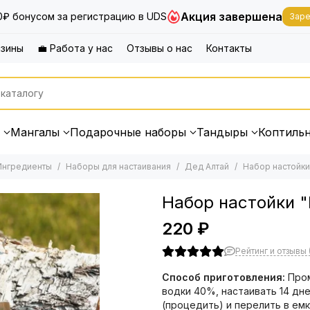
Акция завершена
0₽ бонусом за регистрацию в UDS
Заре
азины
💼 Работа у нас
Отзывы о нас
Контакты
Мангалы
Подарочные наборы
Тандыры
Коптиль
Ингредиенты
Наборы для настаивания
Дед Алтай
Набор настойки
Набор настойки "
220 ₽
Рейтинг и отзывы (
Способ приготовления:
Пром
водки 40%, настаивать 14 дн
(процедить) и перелить в емк