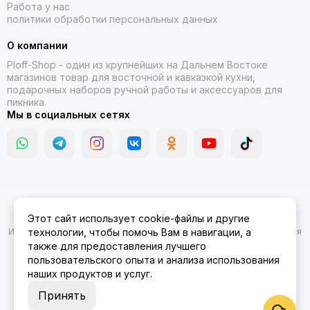
Работа у нас
политики обработки персональных данных
О компании
Ploff-Shop
- один из крупнейших на Дальнем Востоке
магазинов товар для восточной и кавказкой кухни,
подарочных наборов ручной работы и аксессуаров для
пикника.
Мы в социальных сетях
2026 © Казаны, мангалы, тандыры | Ploff Shop Комсомольск-на-
Этот сайт использует cookie-файлы и другие
Амуре.
Карта сайта
Информация на сайте носит ознакомительный характер и не является
технологии, чтобы помочь Вам в навигации, а
публичной офертой.
также для предоставления лучшего
пользовательского опыта и анализа использования
наших продуктов и услуг.
Принять