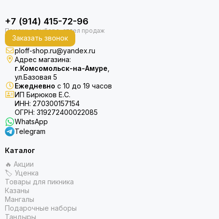
+7 (914) 415-72-96
Заказать звонок
ploff-shop.ru@yandex.ru
Адрес магазина:
г.Комсомольск-на-Амуре
,
ул.Базовая 5
Ежедневно
с 10 до 19 часов
ИП Бирюков Е.С.
ИНН: 270300157154
ОГРН: 319272400022085
WhatsApp
Telegram
Каталог
🔥 Акции
🏷 Уценка
Товары для пикника
Казаны
Мангалы
Подарочные наборы
Тандыры