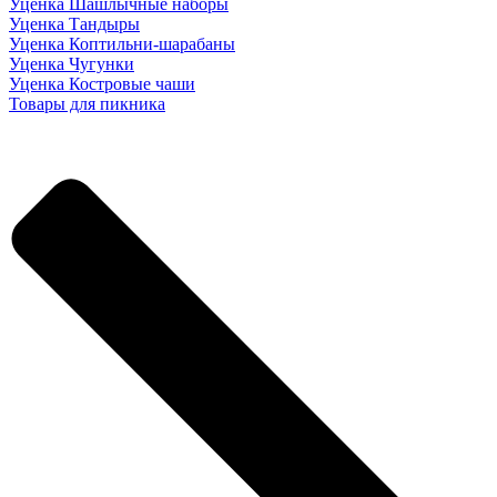
Уценка Шашлычные наборы
Уценка Тандыры
Уценка Коптильни-шарабаны
Уценка Чугунки
Уценка Костровые чаши
Товары для пикника