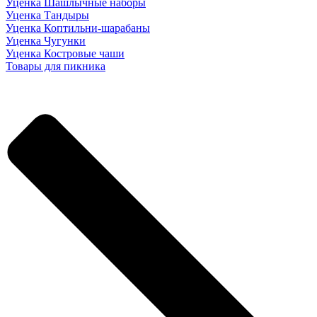
Уценка Шашлычные наборы
Уценка Тандыры
Уценка Коптильни-шарабаны
Уценка Чугунки
Уценка Костровые чаши
Товары для пикника