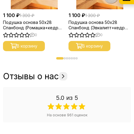
1 100 ₽
1 100 ₽
1 300 ₽
1 300 ₽
Подушка основа 50х28
Подушка основа 50х28
Спанбонд (Ромашка+кедр
Спанбонд (Эвкалипт+кедр
алтайский скорлупа)
алтайский скорлупа)
0
0
В корзину
В корзину
Отзывы о нас
5.0
из 5
На основе
961
оценок