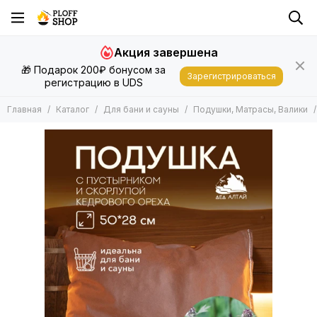
Для бани и сауны
Акция завершена
Все товары
🎁 Подарок 200₽ бонусом за
Запарки
Зарегистрироваться
регистрацию в UDS
Эфирные масла
Подушки, Матрасы, Валики
Главная
Каталог
Для бани и сауны
Подушки, Матрасы, Валики
Шапки, Рукавицы
Другие Аксессуары