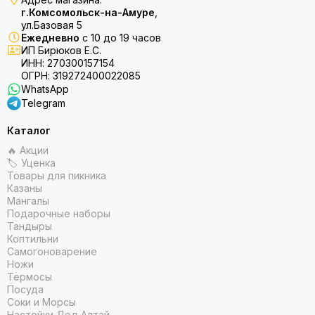
г.Комсомольск-на-Амуре
,
ул.Базовая 5
Ежедневно
с 10 до 19 часов
ИП Бирюков Е.С.
ИНН: 270300157154
ОГРН: 319272400022085
WhatsApp
Telegram
Каталог
🔥 Акции
🏷 Уценка
Товары для пикника
Казаны
Мангалы
Подарочные наборы
Тандыры
Коптильни
Самогоноварение
Ножи
Термосы
Посуда
Соки и Морсы
Настойки Дед Алтай