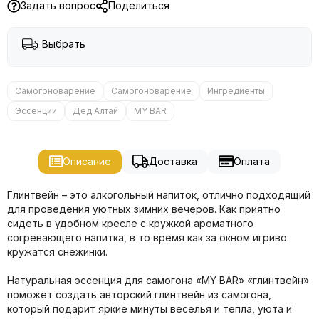
Задать вопрос
Поделиться
Выбрать
Самогоноварение
Самогоноварение
Ингредиенты
Эссенции
Дед Алтай
MY BAR
Описание
Доставка
Оплата
Глинтвейн – это алкогольный напиток, отлично подходящий
для проведения уютных зимних вечеров. Как приятно
сидеть в удобном кресле с кружкой ароматного
согревающего напитка, в то время как за окном игриво
кружатся снежинки.
Натуральная эссенция для самогона «MY BAR» «глинтвейн»
поможет создать авторский глинтвейн из самогона,
который подарит яркие минуты веселья и тепла, уюта и