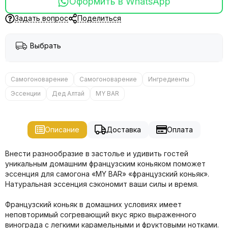
Оформить в WhatsApp
Задать вопрос
Поделиться
Выбрать
Самогоноварение
Самогоноварение
Ингредиенты
Эссенции
Дед Алтай
MY BAR
Описание
Доставка
Оплата
Внести разнообразие в застолье и удивить гостей
уникальным домашним французским коньяком поможет
эссенция для самогона «MY BAR» «французский коньяк».
Натуральная эссенция сэкономит ваши силы и время.
Французский коньяк в домашних условиях имеет
неповторимый согревающий вкус ярко выраженного
винограда с легкими карамельными и фруктовыми нотками.