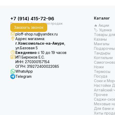
+7 (914) 415-72-96
Каталог
🔥 Акции
Заказать звонок
🏷 Уценка
ploff-shop.ru@yandex.ru
Товары для
Адрес магазина:
Казаны
г.Комсомольск-на-Амуре
,
Мангалы
ул.Базовая 5
Подарочны
Ежедневно
с 10 до 19 часов
Тандыры
ИП Бирюков Е.С.
Коптильни
ИНН: 270300157154
Самогонов
ОГРН: 319272400022085
Ножи
WhatsApp
Термосы
Посуда
Telegram
Соки и Мор
Настойки Д
Алтайский 
Прочее
Саджи-ско
Меховые на
Для бани и
Хиты прод