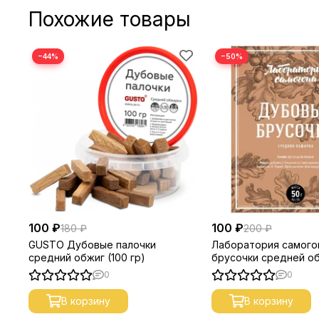
Похожие товары
−44%
−50%
100 ₽
100 ₽
180 ₽
200 ₽
GUSTO Дубовые палочки
Лаборатория самого
средний обжиг (100 гр)
брусочки средней о
0
0
В корзину
В корзину