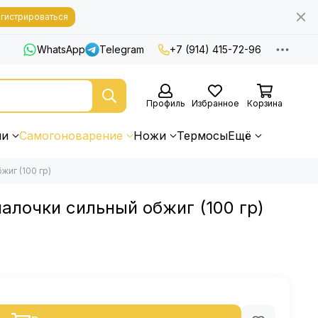
гистрироваться
WhatsApp
Telegram
+7 (914) 415-72-96
Профиль
Избранное
Корзина
ни
Самогоноварение
Ножи
Термосы
Ещё
иг (100 гр)
лочки сильный обжиг (100 гр)