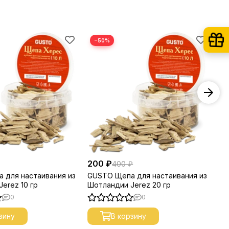
−50%
200 ₽
40
400 ₽
 для настаивания из
GUSTO Щепа для настаивания из
Ще
erez 10 гр
Шотландии Jerez 20 гр
бе
0
0
зину
В корзину