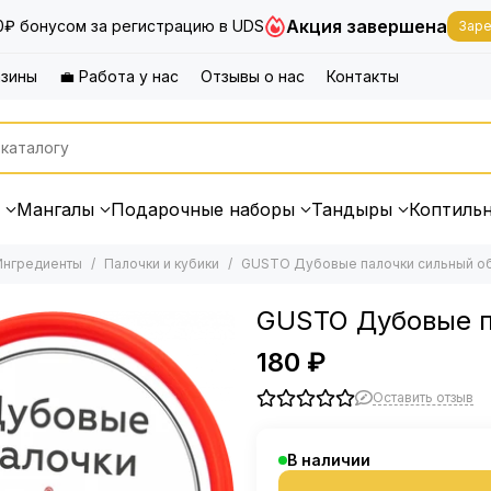
Акция завершена
0₽ бонусом за регистрацию в UDS
Заре
азины
💼 Работа у нас
Отзывы о нас
Контакты
Мангалы
Подарочные наборы
Тандыры
Коптиль
Ингредиенты
Палочки и кубики
GUSTO Дубовые палочки сильный обж
GUSTO Дубовые па
180 ₽
Оставить отзыв
В наличии