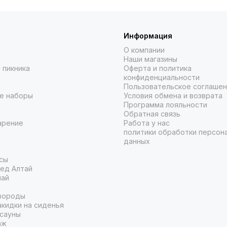
Информация
О компании
Наши магазины
 пикника
Оферта и политика
конфиденциальности
Пользовательское соглаше
е наборы
Условия обмена и возврата
Программа лояльности
Обратная связь
арение
Работа у нас
политики обработки персон
данных
сы
ед Алтай
чай
вороды
кидки на сиденья
 сауны
аж