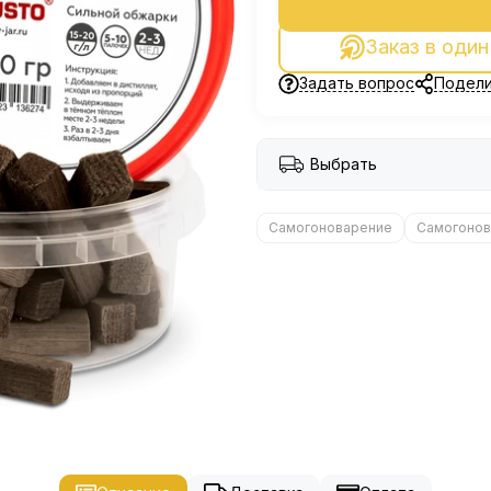
Заказ в один
Задать вопрос
Подели
Выбрать
Самогоноварение
Самогонов