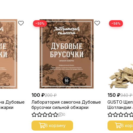
−50%
−56%
100 ₽
150 ₽
200 ₽
340 ₽
на Дубовые
Лаборатория самогона Дубовые
GUSTO Щепа
бжарки
брусочки сильной обжарки
Шотландии J
0
В корзину
В кор