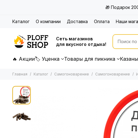
🎁 Подарок 20
Каталог
О компании
Доставка
Оплата
Наши маг
Сеть магазинов
для вкусного отдыха!
🔥 Акции
🏷 Уценка
Товары для пикника
Казаны
Главная
Каталог
Самогоноварение
Самогоноварение