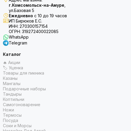
г.Комсомольск-на-Амуре
,
ул.Базовая 5
Ежедневно
с 10 до 19 часов
ИП Бирюков Е.С.
ИНН: 270300157154
ОГРН: 319272400022085
WhatsApp
Telegram
Каталог
🔥 Акции
🏷 Уценка
Товары для пикника
Казаны
Мангалы
Подарочные наборы
Тандыры
Коптильни
Самогоноварение
Ножи
Термосы
Посуда
Соки и Морсы
Настойки Дед Алтай