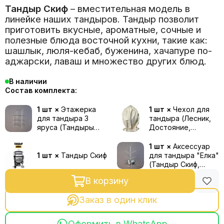
Тандыр Скиф
– вместительная модель в
линейке наших тандыров. Тандыр позволит
приготовить вкусные, ароматные, сочные и
полезные блюда восточной кухни, такие как:
шашлык, люля-кебаб, буженина, хачапуре по-
аджарски, лаваш и множество других блюд.
В наличии
Состав комплекта:
1 шт ×
Этажерка
1 шт ×
Чехол для
для тандыра 3
тандыра (Лесник,
яруса (Тандыры
Достояние,
Скиф, Долина,
Император, Скиф,
Творения Мира / 25
Долина, Творения
1 шт ×
Аксессуар
см / 40 см)
Мира)
1 шт ×
Тандыр Скиф
для тандыра "Елка"
(Тандыр Скиф,
Достояние,
В корзину
Творения Мира / 25
см / 40 см)
Заказ в один клик
Оформить в WhatsApp