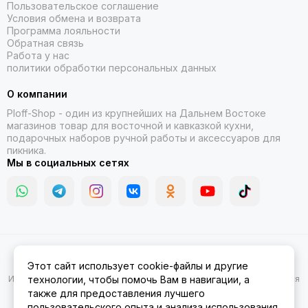
Пользовательское соглашение
Условия обмена и возврата
Программа лояльности
Обратная связь
Работа у нас
политики обработки персональных данных
О компании
Ploff-Shop
- один из крупнейших на Дальнем Востоке
магазинов товар для восточной и кавказкой кухни,
подарочных наборов ручной работы и аксессуаров для
пикника.
Мы в социальных сетях
2026 © Казаны, мангалы, тандыры | Ploff Shop Комсомольск-на-
Этот сайт использует cookie-файлы и другие
Амуре.
Карта сайта
Информация на сайте носит ознакомительный характер и не является
технологии, чтобы помочь Вам в навигации, а
публичной офертой.
также для предоставления лучшего
пользовательского опыта и анализа использования