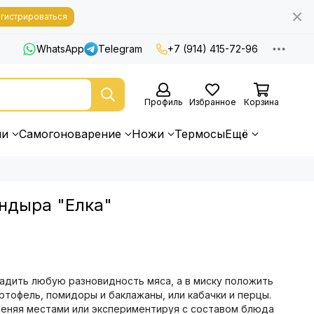
гистрироваться
WhatsApp
Telegram
+7 (914) 415-72-96
Профиль
Избранное
Корзина
ни
Самогоноварение
Ножи
Термосы
Ещё
ндыра "Елка"
адить любую разновидность мяса, а в миску положить
тофель, помидоры и баклажаны, или кабачки и перцы.
меняя местами или экспериментируя с составом блюда