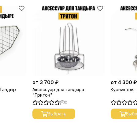
от 3 700 ₽
от 4 300 
 Тандыр
Аксессуар для тандыра
Курник для
"Тритон"
0
Выбрать
Выбр