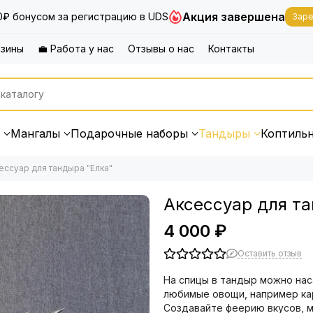
Акция завершена
0₽ бонусом за регистрацию в UDS
Заре
азины
💼 Работа у нас
Отзывы о нас
Контакты
Мангалы
Подарочные наборы
Тандыры
Коптиль
ессуар для тандыра "Елка"
Аксессуар для та
4 000 ₽
Оставить отзыв
На спицы в тандыр можно нас
любимые овощи, например кар
Создавайте феерию вкусов, 