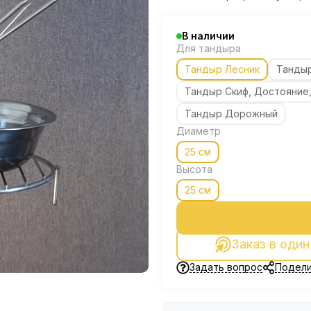
В наличии
Для тандыра
Тандыр Лесник
Танды
Тандыр Скиф, Достояние
Тандыр Дорожный
Диаметр
25 см
Высота
25 см
Заказ в один
Задать вопрос
Подели