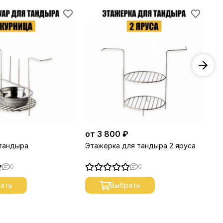
₽
от 3 800 ₽
от
 тандыра
Этажерка для тандыра 2 яруса
Эт
0
0
ать
Выбрать