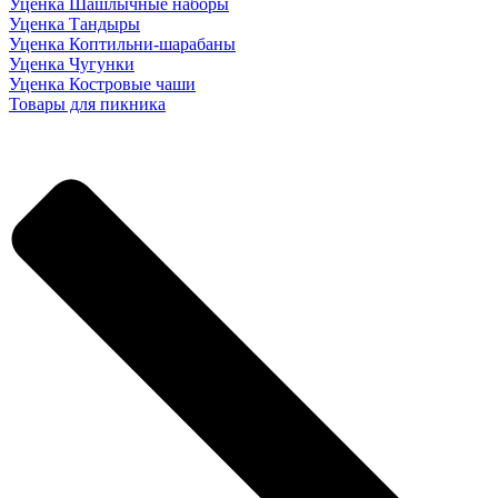
Уценка Шашлычные наборы
Уценка Тандыры
Уценка Коптильни-шарабаны
Уценка Чугунки
Уценка Костровые чаши
Товары для пикника