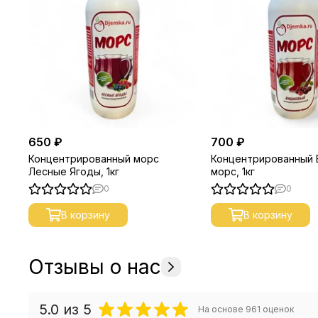
650 ₽
700 ₽
Концентрированный морс
Концентрированный
Лесные Ягоды, 1кг
морс, 1кг
0
0
В корзину
В корзину
Отзывы о нас
5.0
из 5
На основе
961
оценок