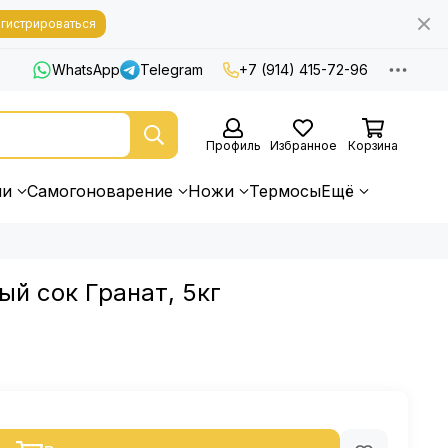
гистрироваться
WhatsApp
Telegram
+7 (914) 415-72-96
Профиль
Избранное
Корзина
ни
Самогоноварение
Ножи
Термосы
Ещё
й сок Гранат, 5кг