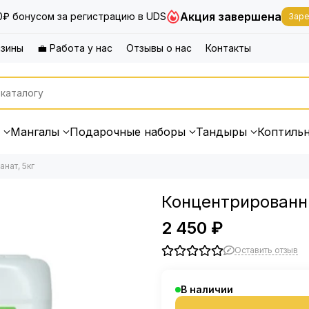
Акция завершена
0₽ бонусом за регистрацию в UDS
Заре
азины
💼 Работа у нас
Отзывы о нас
Контакты
Мангалы
Подарочные наборы
Тандыры
Коптиль
нат, 5кг
Концентрированны
2 450 ₽
Оставить отзыв
В наличии