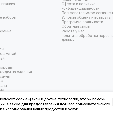
 пикника
Оферта и политика
конфиденциальности
Пользовательское соглаше
е наборы
Условия обмена и возврата
Программа лояльности
Обратная связь
арение
Работа у нас
политики обработки персон
данных
сы
ед Алтай
чай
вороды
кидки на сиденья
 сауны
аж
галы
ИЯ
пользует cookie-файлы и другие технологии, чтобы помочь
ции, а также для предоставления лучшего пользовательского
иза использования наших продуктов и услуг.
муре.
Карта сайта