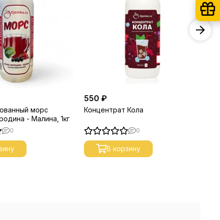
550 ₽
60
ованный морс
Концентрат Кола
Ко
одина - Малина, 1кг
0
0
зину
В корзину