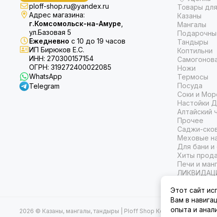
ploff-shop.ru@yandex.ru
Товары для
Адрес магазина:
Казаны
г.Комсомольск-на-Амуре
,
Мангалы
ул.Базовая 5
Подарочны
Ежедневно
с 10 до 19 часов
Тандыры
ИП Бирюков Е.С.
Коптильни
ИНН: 270300157154
Самогонов
ОГРН: 319272400022085
Ножи
WhatsApp
Термосы
Посуда
Telegram
Соки и Мор
Настойки Д
Алтайский 
Прочее
Саджи-ско
Меховые на
Для бани и
Хиты прод
Печи и ман
ЛИКВИДАЦ
Этот сайт ис
Вам в навига
опыта и анал
2026 © Казаны, мангалы, тандыры | Ploff Shop Комсомольск-на-А