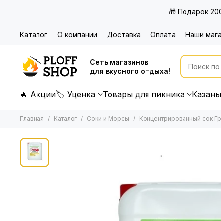
🎁 Подарок 20
Каталог
О компании
Доставка
Оплата
Наши маг
Сеть магазинов
для вкусного отдыха!
🔥 Акции
🏷 Уценка
Товары для пикника
Казаны
Главная
Каталог
Соки и Морсы
Концентрированный сок Гра