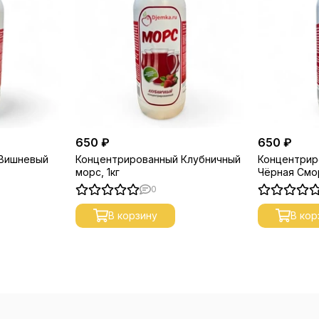
650 ₽
650 ₽
 Вишневый
Концентрированный Клубничный
Концентрир
морс, 1кг
Чёрная Смор
0
В корзину
В кор