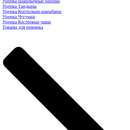
Уценка Шашлычные наборы
Уценка Тандыры
Уценка Коптильни-шарабаны
Уценка Чугунки
Уценка Костровые чаши
Товары для пикника