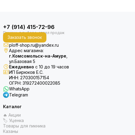
+7 (914) 415-72-96
Заказать звонок
ploff-shop.ru@yandex.ru
Адрес магазина:
г.Комсомольск-на-Амуре
,
ул.Базовая 5
Ежедневно
с 10 до 19 часов
ИП Бирюков Е.С.
ИНН: 270300157154
ОГРН: 319272400022085
WhatsApp
Telegram
Каталог
🔥 Акции
🏷 Уценка
Товары для пикника
Казаны