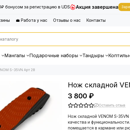
Акция завершена
0₽ бонусом за регистрацию в UDS
Заре
азины
💼 Работа у нас
Отзывы о нас
Контакты
Мангалы
Подарочные наборы
Тандыры
Коптиль
ENOM S-35VN Арт 28
Нож складной VE
3 800 ₽
Оставить отзыв
Нож складной VENOM S-35VN 
качества и функциональности
помещается в кармане или рю