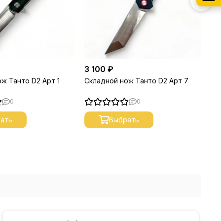
3 100 ₽
3 
ж Танто D2 Арт 1
Складной нож Танто D2 Арт 7
Ск
0
0
ать
Выбрать