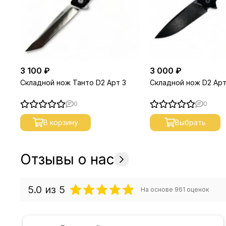
3 100 ₽
3 000 ₽
Складной нож Танто D2 Арт 3
Складной нож D2 Арт
0
0
В корзину
Выбрать
Отзывы о нас
5.0
из 5
На основе
961
оценок