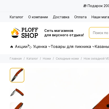
🎁 Подарок 20
Каталог
О компании
Доставка
Оплата
Наши маг
Сеть магазинов
для вкусного отдыха!
🔥 Акции
🏷 Уценка
Товары для пикника
Казаны
Главная
Каталог
Ножи
Складные ножи
Нож складной V