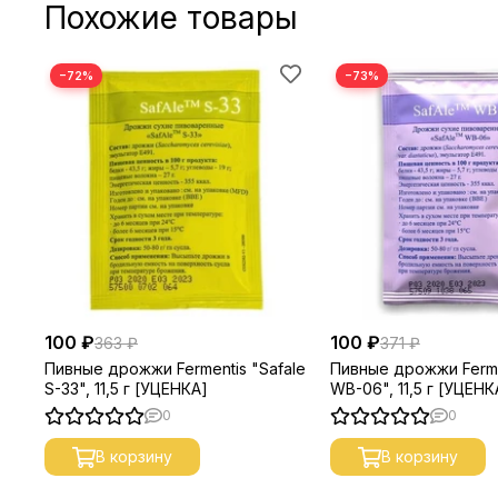
Похожие товары
−72%
−73%
100 ₽
100 ₽
363 ₽
371 ₽
Пивные дрожжи Fermentis "Safale
Пивные дрожжи Ferme
S-33", 11,5 г [УЦЕНКА]
WB-06", 11,5 г [УЦЕНК
0
0
В корзину
В корзину