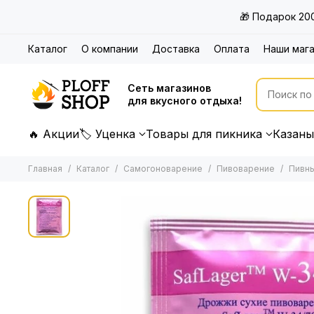
🎁 Подарок 20
Каталог
О компании
Доставка
Оплата
Наши маг
Сеть магазинов
для вкусного отдыха!
🔥 Акции
🏷 Уценка
Товары для пикника
Казаны
Главная
Каталог
Самогоноварение
Пивоварение
Пивн