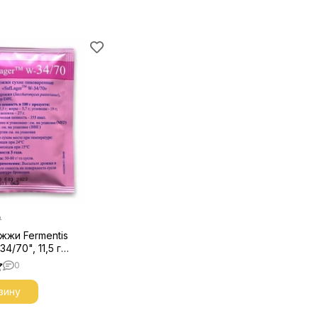
₽
жжи Fermentis
34/70", 11,5 г
0
зину