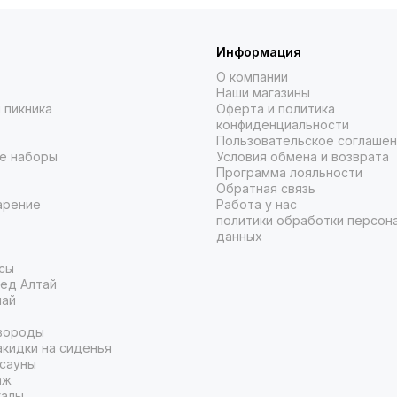
Информация
О компании
Наши магазины
 пикника
Оферта и политика
конфиденциальности
Пользовательское соглаше
е наборы
Условия обмена и возврата
Программа лояльности
Обратная связь
арение
Работа у нас
политики обработки персон
данных
сы
ед Алтай
чай
вороды
кидки на сиденья
 сауны
аж
галы