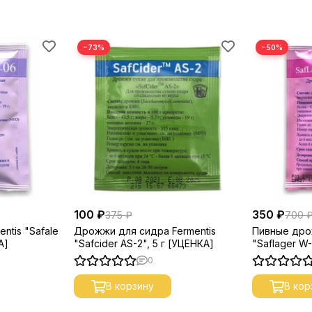
−73%
−50%
100 ₽
350 ₽
375 ₽
700 
ntis "Safale
Дрожжи для сидра Fermentis
Пивные дро
А]
"Safcider AS-2", 5 г [УЦЕНКА]
"Saflager W-
[УЦЕНКА]
0
В корзину
В кор