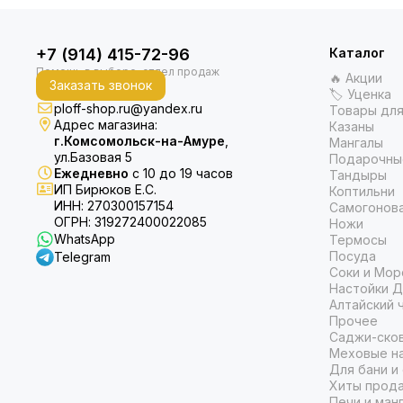
+7 (914) 415-72-96
Каталог
🔥 Акции
Заказать звонок
🏷 Уценка
ploff-shop.ru@yandex.ru
Товары для
Адрес магазина:
Казаны
г.Комсомольск-на-Амуре
,
Мангалы
ул.Базовая 5
Подарочны
Ежедневно
с 10 до 19 часов
Тандыры
ИП Бирюков Е.С.
Коптильни
ИНН: 270300157154
Самогонов
ОГРН: 319272400022085
Ножи
WhatsApp
Термосы
Посуда
Telegram
Соки и Мор
Настойки Д
Алтайский 
Прочее
Саджи-ско
Меховые на
Для бани и
Хиты прод
Печи и ман