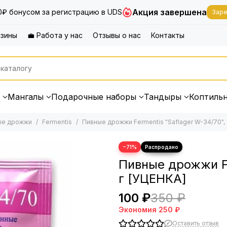
Акция завершена
0₽ бонусом за регистрацию в UDS
Заре
азины
💼 Работа у нас
Отзывы о нас
Контакты
Мангалы
Подарочные наборы
Тандыры
Коптиль
ые дрожжи
Fermentis
Пивные дрожжи Fermentis "Saflager W-34/70", 1
−71%
Пивные дрожжи Fe
г [УЦЕНКА]
100 ₽
350 ₽
Экономия
250 ₽
Оставить отзыв