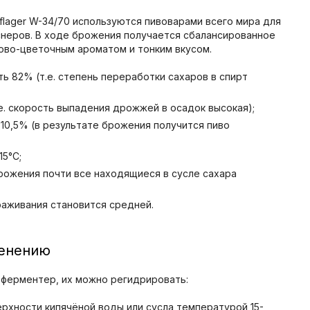
lager W-34/70 используются пивоварами всего мира для
снеров. В ходе брожения получается сбалансированное
ово-цветочным ароматом и тонким вкусом.
 82% (т.е. степень переработки сахаров в спирт
е. скорость выпадения дрожжей в осадок высокая);
10,5% (в результате брожения получится пиво
5°C;
ожения почти все находящиеся в сусле сахара
раживания становится средней.
менению
ферментер, их можно регидрировать:
рхности кипячёной воды или сусла температурой 15-