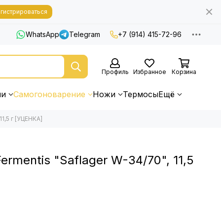
гистрироваться
WhatsApp
Telegram
+7 (914) 415-72-96
Профиль
Избранное
Корзина
ни
Самогоноварение
Ножи
Термосы
Ещё
1,5 г [УЦЕНКА]
rmentis "Saflager W-34/70", 11,5