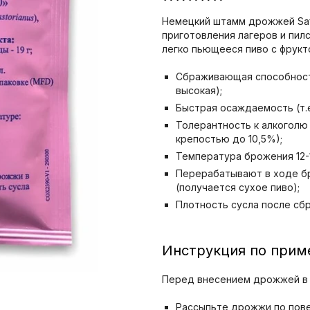
Немецкий штамм дрожжей Saf
приготовления лагеров и пил
легко пьющееся пиво с фрукт
Сбраживающая способность
высокая);
Быстрая осаждаемость (т.
Толерантность к алкоголю 
крепостью до 10,5%);
Температура брожения 12-1
Перерабатывают в ходе бр
(получается сухое пиво);
Плотность сусла после сб
Инструкция по при
Перед внесением дрожжей в 
Рассыпьте дрожжи по пове