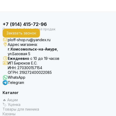
+7 (914) 415-72-96
Заказать звонок
ploff-shop.ru@yandex.ru
Адрес магазина:
г.Комсомольск-на-Амуре
,
ул.Базовая 5
Ежедневно
с 10 до 19 часов
ИП Бирюков Е.С.
ИНН: 270300157154
ОГРН: 319272400022085
WhatsApp
Telegram
Каталог
🔥 Акции
🏷 Уценка
Товары для пикника
Казаны