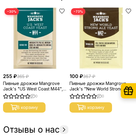
−30%
−73%
255 ₽
100 ₽
365 ₽
367 ₽
Пивные дрожжи Mangrove
Пивные дрожжи Mangrove
Jack's "US West Coast M44",
Jack's "New World Strong Ale
10 г
M42", 10 г [УЦЕНКА]
0
0
В корзину
В корзину
Отзывы о нас