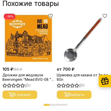
Похожие товары
−30%
105 ₽
от 700 ₽
150 ₽
Дрожжи для медовухи
Шумовка для казана от 3л до
Beervingem "Mead BVG-08 ",
80л
10 г
0
0
В корзину
Выбрать