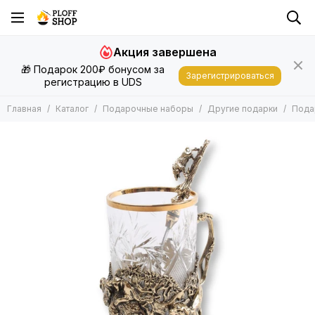
Подарочные наборы
Акция завершена
Все товары
🎁 Подарок 200₽ бонусом за
Шашлычные наборы в кейсе
Зарегистрироваться
регистрацию в UDS
Шашлычные наборы в колчане
Другие подарки
Главная
Каталог
Подарочные наборы
Другие подарки
Пода
Нарды