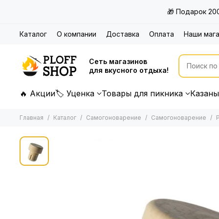
🎁 Подарок 20
Каталог
О компании
Доставка
Оплата
Наши маг
Сеть магазинов
для вкусного отдыха!
🔥 Акции
🏷 Уценка
Товары для пикника
Казаны
Главная
Каталог
Самогоноварение
Самогоноварение