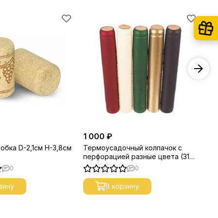
1 000 ₽
45
обка D-2,1см H-3,8см
Термоусадочный колпачок с
Пр
перфорацией разные цвета (31
мм) 100шт
0
0
зину
В корзину