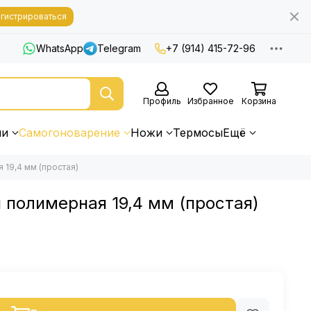
гистрироваться
WhatsApp
Telegram
+7 (914) 415-72-96
Профиль
Избранное
Корзина
ни
Самогоноварение
Ножи
Термосы
Ещё
 19,4 мм (простая)
 полимерная 19,4 мм (простая)