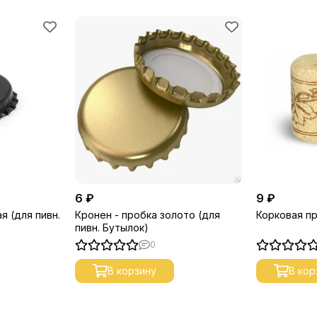
6 ₽
9 ₽
я (для пивн.
Кронен - пробка золото (для
Корковая пр
пивн. Бутылок)
0
В корзину
В кор