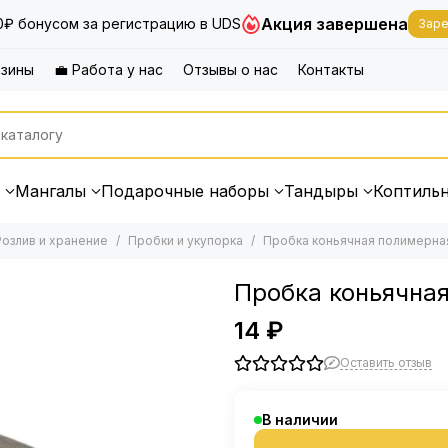
Акция завершена
0₽ бонусом за регистрацию в UDS
Заре
азины
💼 Работа у нас
Отзывы о нас
Контакты
Мангалы
Подарочные наборы
Тандыры
Коптиль
Розлив и хранение
Пробки и укупорка
Пробка коньячная полимерная
Пробка коньячная
14 ₽
Оставить отзыв
В наличии