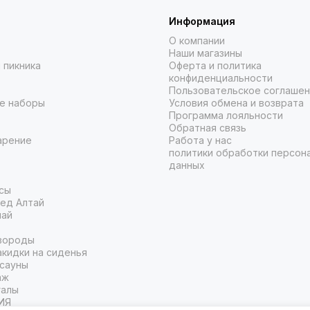
Информация
О компании
Наши магазины
 пикника
Оферта и политика
конфиденциальности
Пользовательское соглаше
е наборы
Условия обмена и возврата
Программа лояльности
Обратная связь
арение
Работа у нас
политики обработки персон
данных
сы
ед Алтай
чай
вороды
кидки на сиденья
 сауны
аж
галы
ИЯ