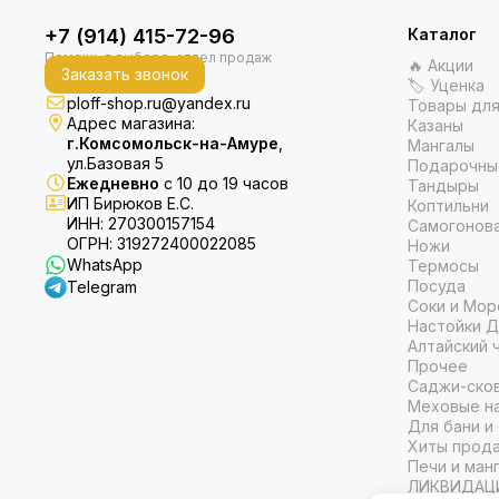
+7 (914) 415-72-96
Каталог
🔥 Акции
Заказать звонок
🏷 Уценка
ploff-shop.ru@yandex.ru
Товары для
Адрес магазина:
Казаны
г.Комсомольск-на-Амуре
,
Мангалы
ул.Базовая 5
Подарочны
Ежедневно
с 10 до 19 часов
Тандыры
ИП Бирюков Е.С.
Коптильни
ИНН: 270300157154
Самогонов
ОГРН: 319272400022085
Ножи
WhatsApp
Термосы
Посуда
Telegram
Соки и Мор
Настойки Д
Алтайский 
Прочее
Саджи-ско
Меховые на
Для бани и
Хиты прод
Печи и ман
ЛИКВИДАЦ