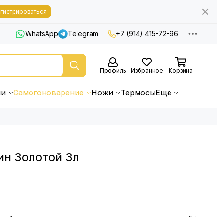
гистрироваться
WhatsApp
Telegram
+7 (914) 415-72-96
Профиль
Избранное
Корзина
ни
Самогоноварение
Ножи
Термосы
Ещё
ин Золотой 3л