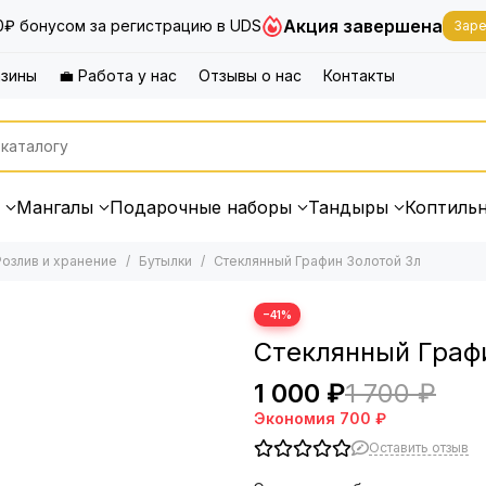
Акция завершена
0₽ бонусом за регистрацию в UDS
Заре
азины
💼 Работа у нас
Отзывы о нас
Контакты
Мангалы
Подарочные наборы
Тандыры
Коптиль
Розлив и хранение
Бутылки
Стеклянный Графин Золотой 3л
−41%
Стеклянный Граф
1 000 ₽
1 700 ₽
Экономия
700 ₽
Оставить отзыв