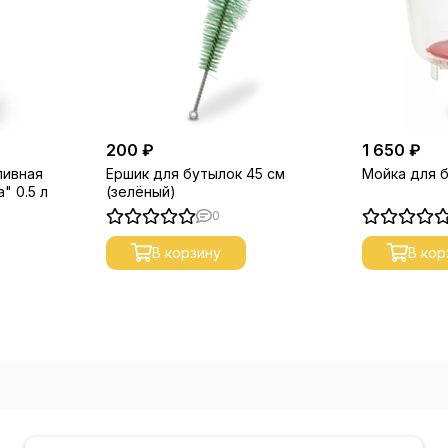
200 ₽
1 650 ₽
пивная
Ершик для бутылок 45 см
Мойка для б
" 0.5 л
(зелёный)
0
В корзину
В кор