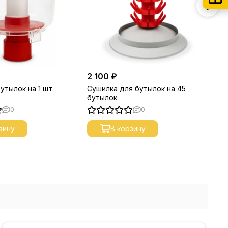
2 100 ₽
12
утылок на 1 шт
Сушилка для бутылок на 45
Бу
бутылок
бу
0
0
зину
В корзину