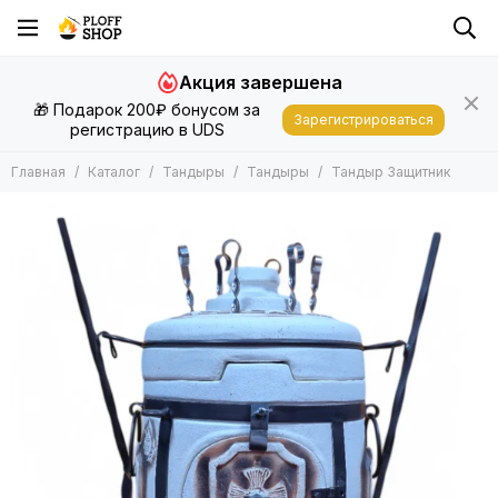
Тандыры
Акция завершена
Все товары
🎁 Подарок 200₽ бонусом за
Тандыры
Зарегистрироваться
регистрацию в UDS
Аксессуары для тандыра
Комплект тандыр с аксессуарами
Главная
Каталог
Тандыры
Тандыры
Тандыр Защитник