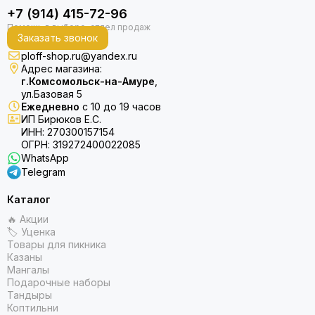
+7 (914) 415-72-96
Заказать звонок
ploff-shop.ru@yandex.ru
Адрес магазина:
г.Комсомольск-на-Амуре
,
ул.Базовая 5
Ежедневно
с 10 до 19 часов
ИП Бирюков Е.С.
ИНН: 270300157154
ОГРН: 319272400022085
WhatsApp
Telegram
Каталог
🔥 Акции
🏷 Уценка
Товары для пикника
Казаны
Мангалы
Подарочные наборы
Тандыры
Коптильни