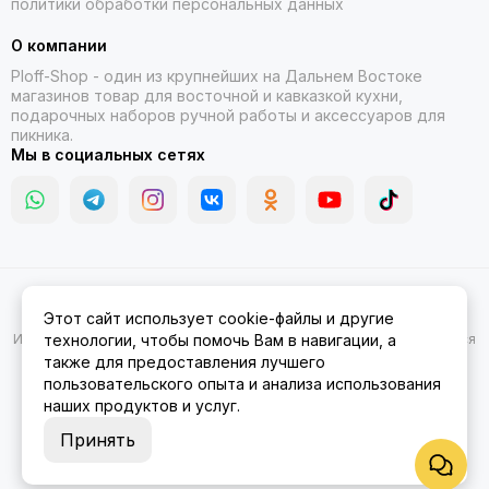
политики обработки персональных данных
О компании
Ploff-Shop
- один из крупнейших на Дальнем Востоке
магазинов товар для восточной и кавказкой кухни,
подарочных наборов ручной работы и аксессуаров для
пикника.
Мы в социальных сетях
2026 © Казаны, мангалы, тандыры | Ploff Shop Комсомольск-на-
Этот сайт использует cookie-файлы и другие
Амуре.
Карта сайта
Информация на сайте носит ознакомительный характер и не является
технологии, чтобы помочь Вам в навигации, а
публичной офертой.
также для предоставления лучшего
пользовательского опыта и анализа использования
наших продуктов и услуг.
Принять