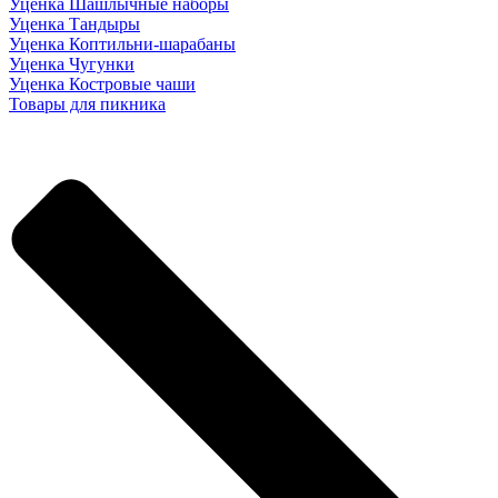
Уценка Шашлычные наборы
Уценка Тандыры
Уценка Коптильни-шарабаны
Уценка Чугунки
Уценка Костровые чаши
Товары для пикника