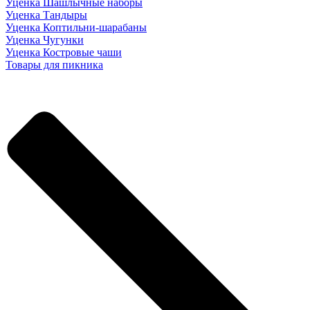
Уценка Шашлычные наборы
Уценка Тандыры
Уценка Коптильни-шарабаны
Уценка Чугунки
Уценка Костровые чаши
Товары для пикника