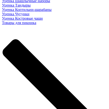
Уценка Шашлычные наборы
Уценка Тандыры
Уценка Коптильни-шарабаны
Уценка Чугунки
Уценка Костровые чаши
Товары для пикника