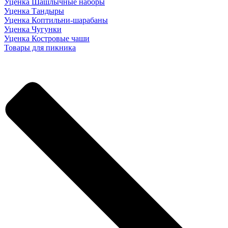
Уценка Шашлычные наборы
Уценка Тандыры
Уценка Коптильни-шарабаны
Уценка Чугунки
Уценка Костровые чаши
Товары для пикника