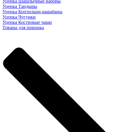
Уценка Шашлычные наборы
Уценка Тандыры
Уценка Коптильни-шарабаны
Уценка Чугунки
Уценка Костровые чаши
Товары для пикника