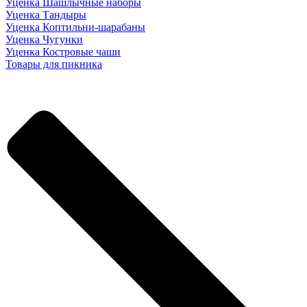
Уценка Шашлычные наборы
Уценка Тандыры
Уценка Коптильни-шарабаны
Уценка Чугунки
Уценка Костровые чаши
Товары для пикника