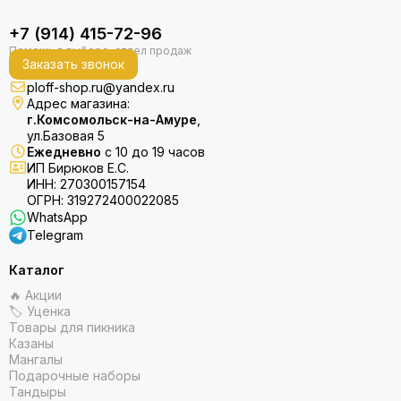
+7 (914) 415-72-96
Заказать звонок
ploff-shop.ru@yandex.ru
Адрес магазина:
г.Комсомольск-на-Амуре
,
ул.Базовая 5
Ежедневно
с 10 до 19 часов
ИП Бирюков Е.С.
ИНН: 270300157154
ОГРН: 319272400022085
WhatsApp
Telegram
Каталог
🔥 Акции
🏷 Уценка
Товары для пикника
Казаны
Мангалы
Подарочные наборы
Тандыры