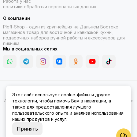
Работа у нас
политики обработки персональных данных
О компании
Ploff-Shop
- один из крупнейших на Дальнем Востоке
магазинов товар для восточной и кавказкой кухни,
подарочных наборов ручной работы и аксессуаров для
пикника.
Мы в социальных сетях
2026 © Казаны, мангалы, тандыры | Ploff Shop Комсомольск-на-
Этот сайт использует cookie-файлы и другие
Амуре.
Карта сайта
Информация на сайте носит ознакомительный характер и не является
технологии, чтобы помочь Вам в навигации, а
публичной офертой.
также для предоставления лучшего
пользовательского опыта и анализа использования
наших продуктов и услуг.
Принять