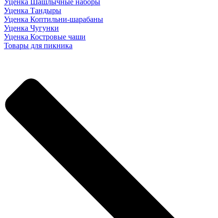
Уценка Шашлычные наборы
Уценка Тандыры
Уценка Коптильни-шарабаны
Уценка Чугунки
Уценка Костровые чаши
Товары для пикника