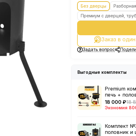
Без дверцы
Разборная
Премиум с дверцей, труб
Заказ в один
Задать вопрос
Подели
Выгодные комплекты
Premium ком
печь + поло
18 000 ₽
18 
Экономия
80
Комплект №3
половник и