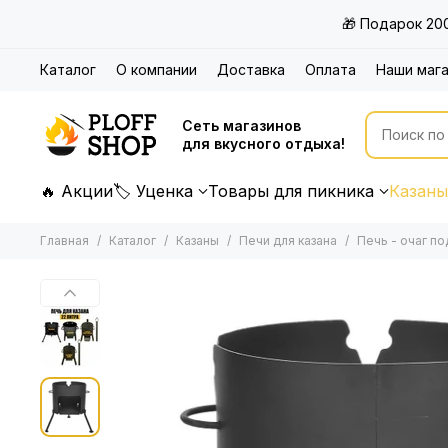
🎁 Подарок 20
Каталог
О компании
Доставка
Оплата
Наши маг
Сеть магазинов
для вкусного отдыха!
🔥 Акции
🏷 Уценка
Товары для пикника
Казаны
Главная
Каталог
Казаны
Печи для казана
Печь - очаг по