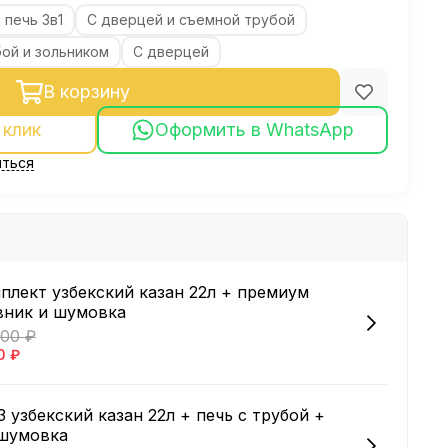
 печь 3в1
С дверцей и съемной трубой
ой и зольником
С дверцей
В корзину
 клик
Оформить в WhatsApp
ться
плект узбекский казан 22л + премиум
вник и шумовка
800 ₽
0 ₽
 узбекский казан 22л + печь с трубой +
 шумовка