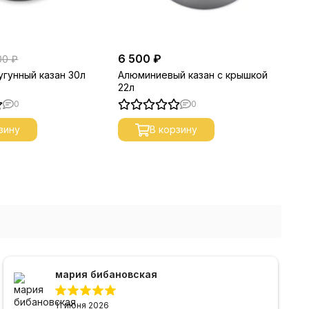
6 500 ₽
7 
00 ₽
угунный казан 30л
Алюминиевый казан с крышкой
Ал
22л
28
0
0
зину
В корзину
мария бибановская
11 июня 2026