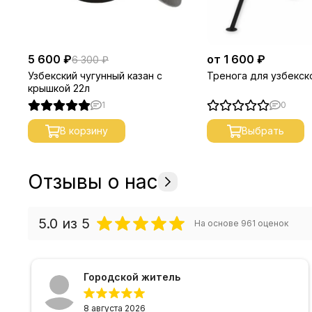
5 600 ₽
от 1 600 ₽
6 300 ₽
Узбекский чугунный казан с
Тренога для узбекск
крышкой 22л
1
0
В корзину
Выбрать
Отзывы о нас
5.0
из 5
На основе
961
оценок
Городской житель
8 августа 2026