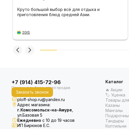
Круто большой выбор всё для отдыха и
приготовления блюд средней Азии.
2GIS
+7 (914) 415-72-96
Каталог
🔥 Акции
Заказать звонок
🏷 Уценка
ploff-shop.ru@yandex.ru
Товары для
Адрес магазина:
Казаны
г.Комсомольск-на-Амуре
,
Мангалы
ул.Базовая 5
Подарочны
Ежедневно
с 10 до 19 часов
Тандыры
ИП Бирюков Е.С.
Коптильни