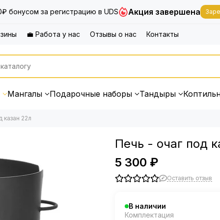
Акция завершена
0₽ бонусом за регистрацию в UDS
Заре
азины
💼 Работа у нас
Отзывы о нас
Контакты
Мангалы
Подарочные наборы
Тандыры
Коптиль
д казан 22л
Печь - очаг под к
5 300 ₽
Оставить отзыв
В наличии
Комплектация