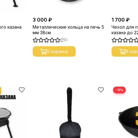
3 000 ₽
1 700 ₽
ого казана
Металлические кольца на печь 5
Чехол для п
мм 38см
казана до 2
0
В корзину
В кор
−11%