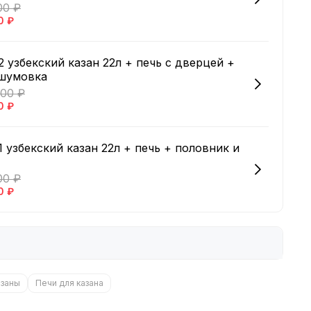
00 ₽
0 ₽
 узбекский казан 22л + печь с дверцей +
 шумовка
800 ₽
0 ₽
 узбекский казан 22л + печь + половник и
00 ₽
0 ₽
азаны
Печи для казана