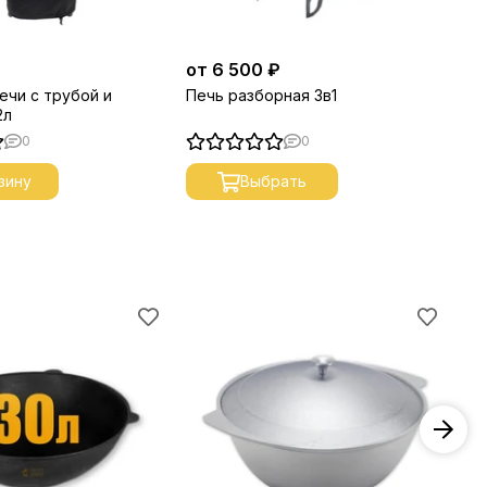
от 6 500 ₽
3 
ечи с трубой и
Печь разборная 3в1
Ме
2л
мм
0
0
зину
Выбрать