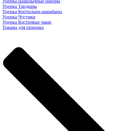
Уценка Шашлычные наборы
Уценка Тандыры
Уценка Коптильни-шарабаны
Уценка Чугунки
Уценка Костровые чаши
Товары для пикника