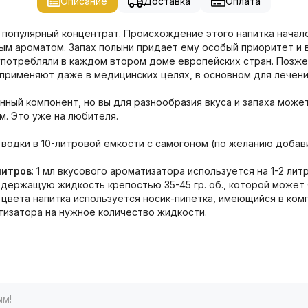
Описание
Доставка
Оплата
 популярный концентрат. Происхождение этого напитка начал
ным ароматом. Запах полыни придает ему особый приоритет и 
употребляли в каждом втором доме европейских стран. Позже 
 применяют даже в медицинских целях, в основном для лечени
нный компонент, но вы для разнообразия вкуса и запаха може
м. Это уже на любителя.
одки в 10-литровой емкости с самогоном (по желанию добавит
литров
: 1 мл вкусового ароматизатора используется на 1-2 ли
держащую жидкость крепостью 35-45 гр. об., которой может я
 и цвета напитка используется носик-пипетка, имеющийся в к
тизатора на нужное количество жидкости.
ым!