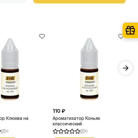
110 ₽
11
ор Клюква на
Ароматизатор Коньяк
Ар
классический
ми
0
0