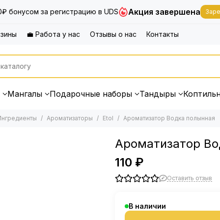
Акция завершена
0₽ бонусом за регистрацию в UDS
Заре
азины
💼 Работа у нас
Отзывы о нас
Контакты
Мангалы
Подарочные наборы
Тандыры
Коптиль
Ингредиенты
Ароматизаторы
Etol
Ароматизатор Водка полынная
Ароматизатор Во
110 ₽
Оставить отзыв
В наличии