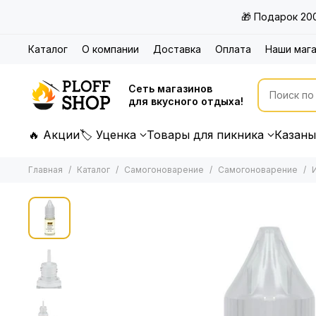
🎁 Подарок 20
Каталог
О компании
Доставка
Оплата
Наши маг
Сеть магазинов
для вкусного отдыха!
🔥 Акции
🏷 Уценка
Товары для пикника
Казаны
Главная
Каталог
Самогоноварение
Самогоноварение