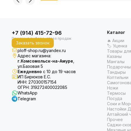
+7 (914) 415-72-96
Каталог
🔥 Акции
Заказать звонок
🏷 Уценка
ploff-shop.ru@yandex.ru
Товары для
Адрес магазина:
Казаны
г.Комсомольск-на-Амуре
,
Мангалы
ул.Базовая 5
Подарочны
Ежедневно
с 10 до 19 часов
Тандыры
ИП Бирюков Е.С.
Коптильни
ИНН: 270300157154
Самогонов
ОГРН: 319272400022085
Ножи
WhatsApp
Термосы
Посуда
Telegram
Соки и Мор
Настойки Д
Алтайский 
Прочее
Саджи-ско
Меховые на