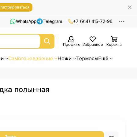
гистрироваться
WhatsApp
Telegram
+7 (914) 415-72-96
Профиль
Избранное
Корзина
ни
Самогоноварение
Ножи
Термосы
Ещё
дка полынная