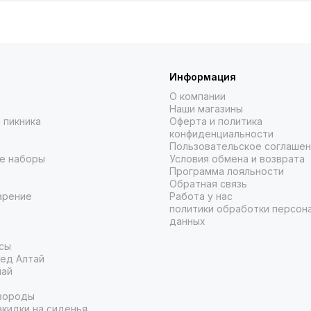
Информация
О компании
Наши магазины
 пикника
Оферта и политика
конфиденциальности
Пользовательское соглаше
е наборы
Условия обмена и возврата
Программа лояльности
Обратная связь
арение
Работа у нас
политики обработки персон
данных
сы
ед Алтай
чай
вороды
кидки на сиденья