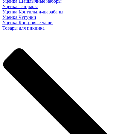
Уценка Шашлычные наборы
Уценка Тандыры
Уценка Коптильни-шарабаны
Уценка Чугунки
Уценка Костровые чаши
Товары для пикника