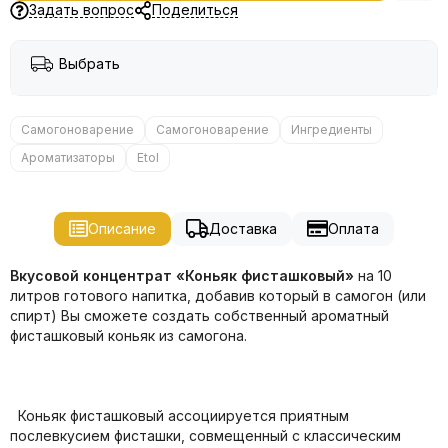
Задать вопрос
Поделиться
Выбрать
Самогоноварение
Самогоноварение
Ингредиенты
Ароматизаторы
Etol
Описание
Доставка
Оплата
Вкусовой концентрат «Коньяк фисташковый»
на 10
литров готового напитка, добавив который в самогон (или
спирт) Вы сможете создать собственный ароматный
фисташковый коньяк из самогона.
Коньяк фисташковый ассоциируется приятным
послевкусием фисташки, совмещенный с классическим