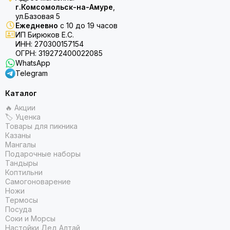
г.Комсомольск-на-Амуре
,
ул.Базовая 5
Ежедневно
с 10 до 19 часов
ИП Бирюков Е.С.
ИНН: 270300157154
ОГРН: 319272400022085
WhatsApp
Telegram
Каталог
🔥 Акции
🏷 Уценка
Товары для пикника
Казаны
Мангалы
Подарочные наборы
Тандыры
Коптильни
Самогоноварение
Ножи
Термосы
Посуда
Соки и Морсы
Настойки Дед Алтай