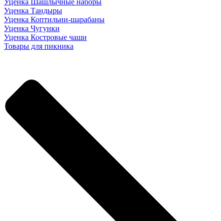
Уценка Шашлычные наборы
Уценка Тандыры
Уценка Коптильни-шарабаны
Уценка Чугунки
Уценка Костровые чаши
Товары для пикника