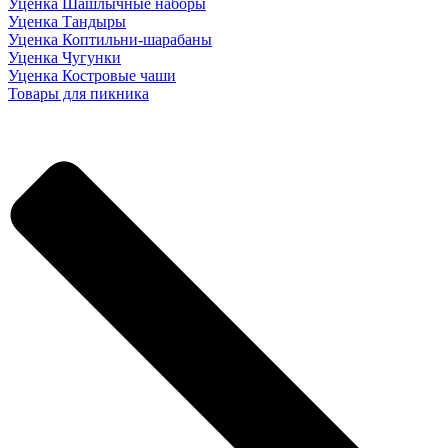
Уценка Шашлычные наборы
Уценка Тандыры
Уценка Коптильни-шарабаны
Уценка Чугунки
Уценка Костровые чаши
Товары для пикника