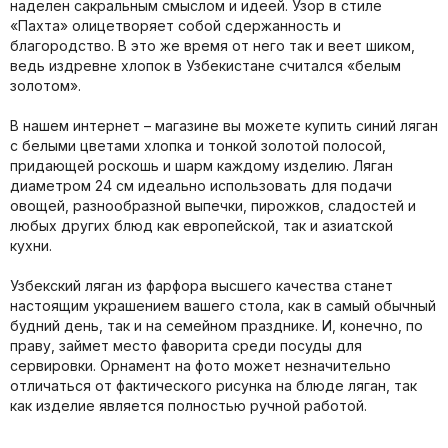
наделен сакральным смыслом и идеей. Узор в стиле
«Пахта» олицетворяет собой сдержанность и
благородство. В это же время от него так и веет шиком,
ведь издревне хлопок в Узбекистане считался «белым
золотом».
В нашем интернет – магазине вы можете купить синий ляган
с белыми цветами хлопка и тонкой золотой полосой,
придающей роскошь и шарм каждому изделию. Ляган
диаметром 24 см идеально использовать для подачи
овощей, разнообразной выпечки, пирожков, сладостей и
любых других блюд как европейской, так и азиатской
кухни.
Узбекский ляган из фарфора высшего качества станет
настоящим украшением вашего стола, как в самый обычный
будний день, так и на семейном празднике. И, конечно, по
праву, займет место фаворита среди посуды для
сервировки. Орнамент на фото может незначительно
отличаться от фактического рисунка на блюде ляган, так
как изделие является полностью ручной работой.