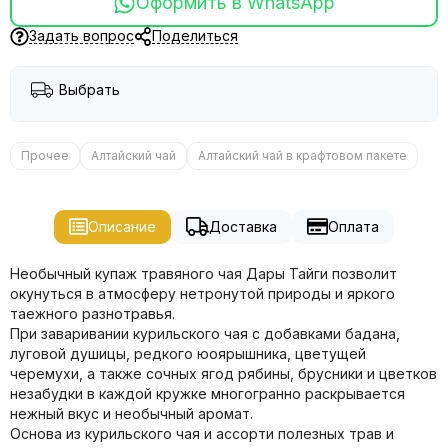
Оформить в WhatsApp
Задать вопрос
Поделиться
Выбрать
Прочее
Алтайский чай
Алтайский чай в крафтовом пакете
Описание
Доставка
Оплата
Необычный купаж травяного чая Дары Тайги позволит
окунуться в атмосферу нетронутой природы и яркого
таежного разнотравья.
При заваривании курильского чая с добавками бадана,
луговой душицы, редкого юоярышника, цветущей
черемухи, а также сочных ягод рябины, брусники и цветков
незабудки в каждой кружке многогранно раскрывается
нежный вкус и необычный аромат.
Основа из курильского чая и ассорти полезных трав и