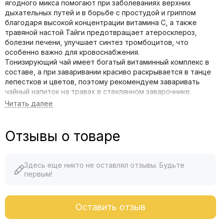
ягодного микса помогают при заболеваниях верхних
дыхательных путей и в борьбе с простудой и гриппом
благодаря высокой концентрации витамина С, а также
травяной настой Тайги предотвращает атеросклероз,
болезни печени, улучшает синтез тромбоцитов, что
особенно важно для кровоснабжения.
Тонизирующий чай имеет богатый витаминный комплекс в
составе, а при заваривании красиво раскрывается в танце
лепестков и цветов, поэтому рекомендуем заваривать
чайный напиток на травах в стеклянном заварочнике.
Листовой чай Дары Тайги упакован в качественный крафт-
пакет, который сохраняет полезные свойства и аромат чая
длительное время.
Купить Алтайский чай можно с быстрой доставкой по
Отзывы о товаре
России и странам СНГ.
Здесь еще никто не оставлял отзывы. Будьте
первым!
Оставить отзыв