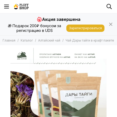
Алтайский чай
Акция завершена
Все товары
🎁 Подарок 200₽ бонусом за
Алтайский чай в подарочной упаковке
Зарегистрироваться
регистрацию в UDS
Алтайский чай в крафтовом пакете
Главная
Каталог
Алтайский чай
Чай Дары тайги в крафт пакете