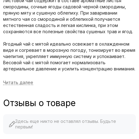
Листовой чай содержит в составе ароматные листья
смородины, сочные ягоды садовой черной смородины,
пряную мяту и сушеную облепиху. При заваривании
мятного чая со смородиной и облепихой получается
естественная сладость и легкая кислинка, при этом
сохраняются все полезные свойства сушеных трав и ягод.
Ягодный чай с мятой идеально освежает в охлажденном
виде и согревает в морозную погоду, тонизирует во время
чаепития, укрепляет иммунную систему и успокаивает.
Весовой чай с мятой помогает нормализовать
артериальное давление и усилить концентрацию внимания.
Алтайский травяной чай упакован в подарочный тубус,
идеальный для подарка на любое торжество и важное
мероприятие, он также сохраняет полезные свойства и
аромат чая длительное время.
Отзывы о товаре
Купить чай мятный с ягодой можно с быстрой доставкой по
России и странам СНГ.
Здесь еще никто не оставлял отзывы. Будьте
первым!