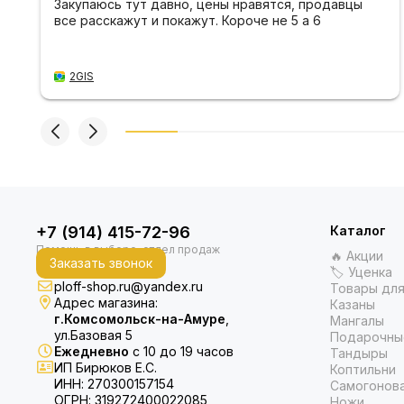
Закупаюсь тут давно, цены нравятся, продавцы
все расскажут и покажут. Короче не 5 а 6
2GIS
+7 (914) 415-72-96
Каталог
🔥 Акции
Заказать звонок
🏷 Уценка
ploff-shop.ru@yandex.ru
Товары для
Адрес магазина:
Казаны
г.Комсомольск-на-Амуре
,
Мангалы
ул.Базовая 5
Подарочны
Ежедневно
с 10 до 19 часов
Тандыры
ИП Бирюков Е.С.
Коптильни
ИНН: 270300157154
Самогонов
ОГРН: 319272400022085
Ножи