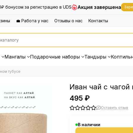
Акция завершена
0₽ бонусом за регистрацию в UDS
Заре
азины
💼 Работа у нас
Отзывы о нас
Контакты
Мангалы
Подарочные наборы
Тандыры
Коптиль
чном тубусе
Иван чай с чагой
495 ₽
Оставить отзыв
В наличии