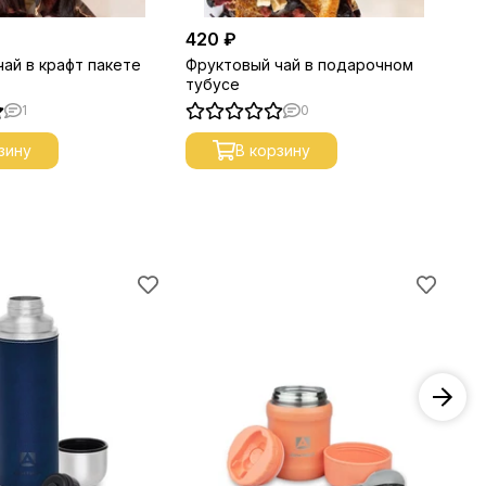
420 ₽
35
ай в крафт пакете
Фруктовый чай в подарочном
Ча
тубусе
кр
1
0
зину
В корзину