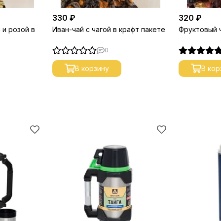
330 ₽
320 ₽
 и розой в
Иван-чай с чагой в крафт пакете
Фруктовый ч
0
В корзину
В кор