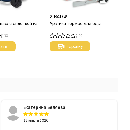
2 640 ₽
3 
ика с оплеткой из
Арктика термос для еды
Ар
ко
0
0
ать
В корзину
Екатерина Беляева
28 марта 2026