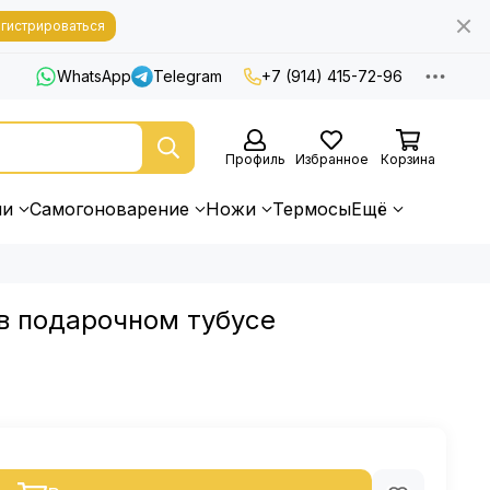
гистрироваться
WhatsApp
Telegram
+7 (914) 415-72-96
Профиль
Избранное
Корзина
ни
Самогоноварение
Ножи
Термосы
Ещё
 в подарочном тубусе