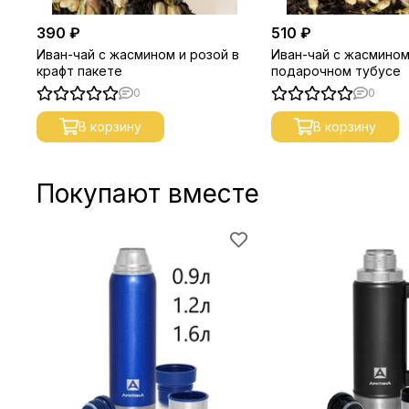
390 ₽
510 ₽
Иван-чай с жасмином и розой в
Иван-чай с жасмином
крафт пакете
подарочном тубусе
0
0
В корзину
В корзину
Покупают вместе