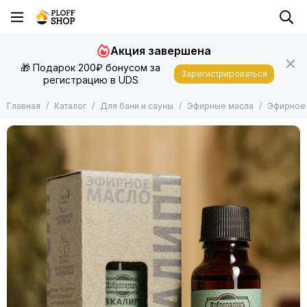
Для бани и сауны
Акция завершена
Все товары
🎁 Подарок 200₽ бонусом за
Запарки
Зарегистрироваться
регистрацию в UDS
Эфирные масла
Подушки, Матрасы, Валики
Главная
Каталог
Для бани и сауны
Эфирные масла
Эфирное 
Шапки, Рукавицы
Другие Аксессуары