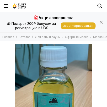
Для бани и сауны
Акция завершена
Все товары
🎁 Подарок 200₽ бонусом за
Запарки
Зарегистрироваться
регистрацию в UDS
Эфирные масла
Подушки, Матрасы, Валики
Главная
Каталог
Для бани и сауны
Эфирные масла
Масло Бе
Шапки, Рукавицы
Другие Аксессуары