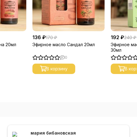
136 ₽
192 ₽
170 ₽
240 ₽
на 20мл
Эфирное масло Сандал 20мл
Эфирное ма
30мл
0
В корзину
В кор
мария бибановская