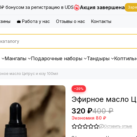
Акция завершена
0₽ бонусом за регистрацию в UDS
Заре
азины
💼 Работа у нас
Отзывы о нас
Контакты
Мангалы
Подарочные наборы
Тандыры
Коптиль
ное масло Цитрус и юзу 100мл
−20%
Эфирное масло Ц
320 ₽
400 ₽
Экономия
80 ₽
Оставить отзыв