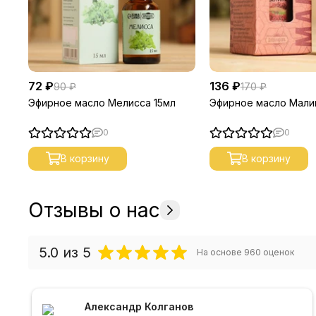
72 ₽
136 ₽
90 ₽
170 ₽
Эфирное масло Мелисса 15мл
Эфирное масло Мали
0
0
В корзину
В корзину
Отзывы о нас
5.0
из 5
На основе
960
оценок
Александр Колганов