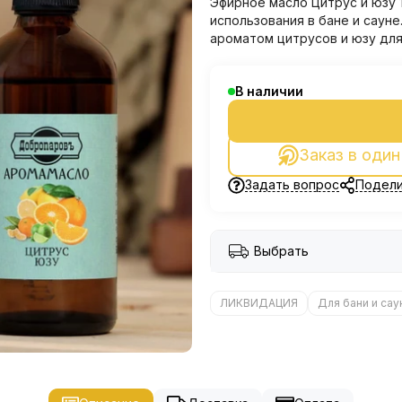
Эфирное масло Цитрус и юзу 
использования в бане и саун
ароматом цитрусов и юзу для
В наличии
Заказ в один
Задать вопрос
Подели
Выбрать
ЛИКВИДАЦИЯ
Для бани и сау