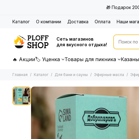
🎁 Подарок 20
Каталог
О компании
Доставка
Оплата
Наши маг
Сеть магазинов
для вкусного отдыха!
🔥 Акции
🏷 Уценка
Товары для пикника
Казаны
Главная
Каталог
Для бани и сауны
Эфирные масла
Эфир