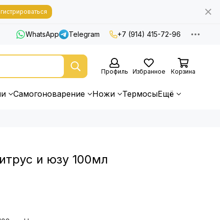
гистрироваться
WhatsApp
Telegram
+7 (914) 415-72-96
Профиль
Избранное
Корзина
ни
Самогоноварение
Ножи
Термосы
Ещё
итрус и юзу 100мл