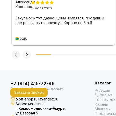
15 июля 2026
Закупаюсь тут давно, цены нравятся, продавцы
все расскажут и покажут. Короче не 5 а 6
2GIS
+7 (914) 415-72-96
Каталог
🔥 Акции
Заказать звонок
🏷 Уценка
ploff-shop.ru@yandex.ru
Товары для
Адрес магазина:
Казаны
г.Комсомольск-на-Амуре
,
Мангалы
ул.Базовая 5
Подарочны