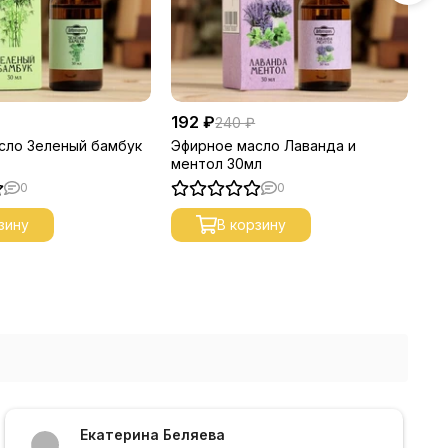
192 ₽
19
240 ₽
сло Зеленый бамбук
Эфирное масло Лаванда и
Эф
ментол 30мл
30
0
0
зину
В корзину
Екатерина Беляева